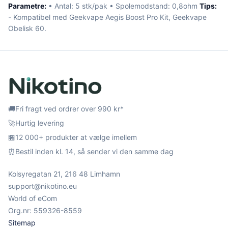
Parametre:
• Antal: 5 stk/pak • Spolemodstand: 0,8ohm
Tips:
- Kompatibel med Geekvape Aegis Boost Pro Kit, Geekvape
Obelisk 60.
🚚
Fri fragt ved ordrer over 990 kr*
🚀
Hurtig levering
🏪
12 000+ produkter at vælge imellem
⏰
Bestil inden kl. 14, så sender vi den samme dag
Kolsyregatan 21, 216 48 Limhamn
support@nikotino.eu
World of eCom
Org.nr: 559326-8559
Sitemap