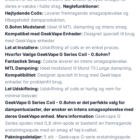
deres e-væske i fulde drag.
Nøglefunktioner:
Højtydende Coils:
Leverer fremragende smagsoplevelse og
tilbageholdt dampproduktion.
0.8ohm Modstand:
Ideel til MTL dampning og intens smag.
Kompatibel med GeekVape Enheder:
Designet specielt til brug
med GeekVape enheder.
Let at Installere:
Udskiftning af coils er en enkel proces.
Hvorfor Vælge GeekVape G Series Coil - 0.8ohm?
Fantastisk Smag:
Coilsne leverer en intens smagsoplevelse.
MTL Dampning:
Ideel modstand til Mund Til Lunge dampning.
Kompatibilitet:
Designet specielt til brug med GeekVape
enheder for problemfri brug.
Let Udskiftning:
Udskiftning af coils er hurtig og nem for
minimal besvær.
GeekVape G Series Coil - 0.8ohm er det perfekte valg for
dampentusiaster, der ønsker en intens smagsoplevelse med
deres GeekVape enhed.
Mere information
Geekvape G
Series-spolen med 0,8 ohm-spole er bestemt en fremragende
erstatningsspole med en smag af høj kvalitet.
Pakningsdetaljer:
5 stk - Geekvape G-serie erstatningsspole