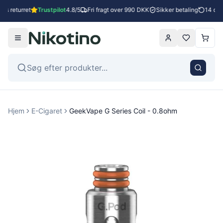
es returret
Trustpilot
4.8/5
Fri fragt over 990 DKK
Sikker betaling
14 dage
Hjem
E-Cigaret
GeekVape G Series Coil - 0.8ohm