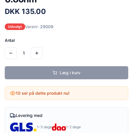
DKK
135.00
Varenr:
29009
Udsolgt
Antal
1
Læg i kurv
10
ser på dette produkt nu!
Levering med
1-3 dage
1-2 dage