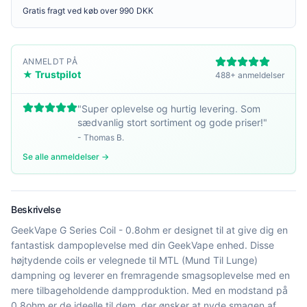
Gratis fragt ved køb over 990 DKK
ANMELDT PÅ
★ Trustpilot
488+ anmeldelser
"
Super oplevelse og hurtig levering. Som
sædvanlig stort sortiment og gode priser!
"
-
Thomas B.
Se alle anmeldelser →
Beskrivelse
GeekVape G Series Coil - 0.8ohm er designet til at give dig en
fantastisk dampoplevelse med din GeekVape enhed. Disse
højtydende coils er velegnede til MTL (Mund Til Lunge)
dampning og leverer en fremragende smagsoplevelse med en
mere tilbageholdende dampproduktion. Med en modstand på
0.8ohm er de ideelle til dem, der ønsker at nyde smagen af