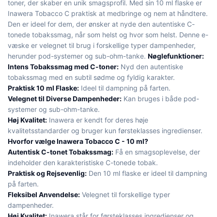
toner, der skaber en unik smagsprofil. Med sin 10 ml flaske er
Inawera Tobacco C praktisk at medbringe og nem at håndtere.
Den er ideel for dem, der ønsker at nyde den autentiske C-
tonede tobakssmag, når som helst og hvor som helst. Denne e-
væske er velegnet til brug i forskellige typer dampenheder,
herunder pod-systemer og sub-ohm-tanke.
Nøglefunktioner:
Intens Tobakssmag med C-toner:
Nyd den autentiske
tobakssmag med en subtil sødme og fyldig karakter.
Praktisk 10 ml Flaske:
Ideel til dampning på farten.
Velegnet til Diverse Dampenheder:
Kan bruges i både pod-
systemer og sub-ohm-tanke.
Høj Kvalitet:
Inawera er kendt for deres høje
kvalitetsstandarder og bruger kun førsteklasses ingredienser.
Hvorfor vælge Inawera Tobacco C - 10 ml?
Autentisk C-tonet Tobakssmag:
Få en smagsoplevelse, der
indeholder den karakteristiske C-tonede tobak.
Praktisk og Rejsevenlig:
Den 10 ml flaske er ideel til dampning
på farten.
Fleksibel Anvendelse:
Velegnet til forskellige typer
dampenheder.
Høj Kvalitet:
Inawera står for førsteklasses ingredienser og