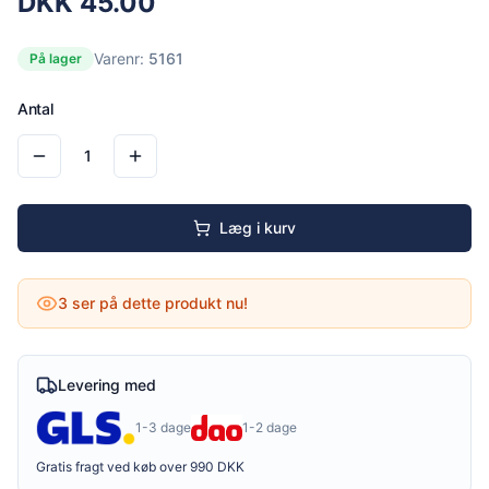
DKK
45.00
Varenr:
5161
På lager
Antal
1
Læg i kurv
3
ser på dette produkt nu!
Levering med
1-3 dage
1-2 dage
Gratis fragt ved køb over 990 DKK