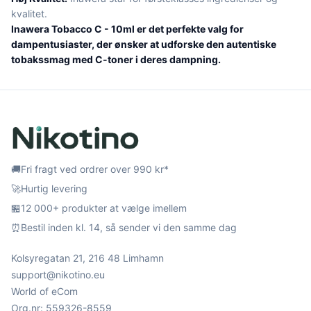
kvalitet.
Inawera Tobacco C - 10ml er det perfekte valg for
dampentusiaster, der ønsker at udforske den autentiske
tobakssmag med C-toner i deres dampning.
🚚
Fri fragt ved ordrer over 990 kr*
🚀
Hurtig levering
🏪
12 000+ produkter at vælge imellem
⏰
Bestil inden kl. 14, så sender vi den samme dag
Kolsyregatan 21, 216 48 Limhamn
support@nikotino.eu
World of eCom
Org.nr: 559326-8559