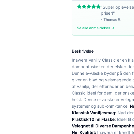
"
Super oplevelse
priser!
"
-
Thomas B.
Se alle anmeldelser →
Beskrivelse
Inawera Vanilly Classic er en kl
dampentusiaster, der elsker de
Denne e-væske byder på den fy
giver en blød og velsmagende 
af vanilje, der efterlader en be
Classic ideel for dem, der ønsk
helst. Denne e-væske er velegne
systemer og sub-ohm-tanke.
N
Klassisk Vaniljesmag:
Nyd den 
Praktisk 10 ml Flaske:
Ideel til
Velegnet til Diverse Dampenhe
Høj Kvalitet:
Inawera er kendt fo