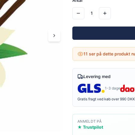
Antal
1
11
ser på dette produkt n
Levering med
1-3 dage
Gratis fragt ved køb over 990 DKK
ANMELDT PÅ
★ Trustpilot