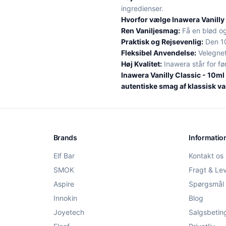
ingredienser.
Hvorfor vælge Inawera Vanilly 
Ren Vaniljesmag:
Få en blød og
Praktisk og Rejsevenlig:
Den 10
Fleksibel Anvendelse:
Velegnet
Høj Kvalitet:
Inawera står for fø
Inawera Vanilly Classic - 10ml
autentiske smag af klassisk va
Brands
Informatio
Elf Bar
Kontakt os
SMOK
Fragt & Le
Aspire
Spørgsmål 
Innokin
Blog
Joyetech
Salgsbetin