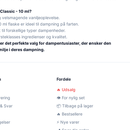
Classic - 10 ml?
 velsmagende vaniljeoplevelse.
 ml flaske er ideel til dampning på farten.
 til forskellige typer dampenheder.
rsteklasses ingredienser og kvalitet.
 er det perfekte valg for dampentusiaster, der ønsker den
nilje i deres dampning.
n
Fordele
🔥 Udsalg
vering
👁️ For nylig set
& Svar
📦 Tilbage på lager
🔥 Bestsellere
gelser
⚡ Nye varer