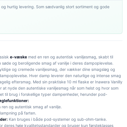
 og hurtig levering. Som sædvanlig stort sortiment og gode
assisk
e-væske
med en ren og autentisk vaniljesmag, skabt til
n søde og beroligende smag af vanilje i deres dampoplevelse.
ldige og cremede vaniljesmag, der vækker dine smagsløg og
dampoplevelse. Hver damp leverer den naturlige og intense smag
hagelig eftersmag. Med sin praktiske 10 ml flaske er Inawera Vanilly
er at nyde den autentiske vaniljesmag når som helst og hvor som
t til brug i forskellige typer dampenheder, herunder pod-
øglefunktioner:
ren og autentisk smag af vanilje.
 dampning på farten.
der:
Kan bruges i både pod-systemer og sub-ohm-tanke.
r deres høje kvalitetsstandarder og bruger kun førsteklasses