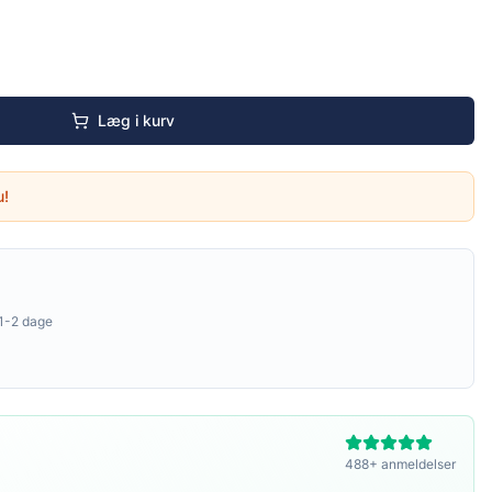
Læg i kurv
u!
1-2 dage
488+ anmeldelser