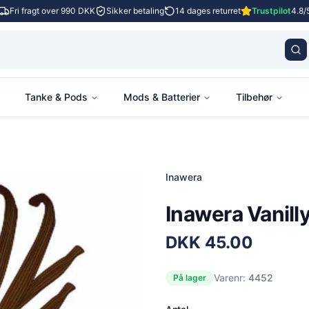
Fri fragt over 990 DKK
Sikker betaling
14 dages returret
Trustpilot
4.8/
Tanke & Pods
Mods & Batterier
Tilbehør
Inawera
Inawera Vanilly
DKK
45.00
Varenr:
4452
På lager