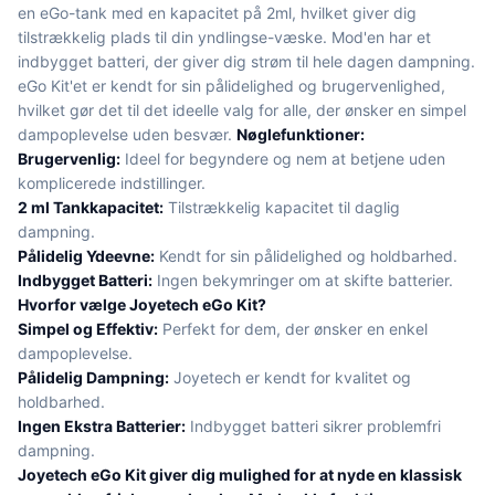
en eGo-tank med en kapacitet på 2ml, hvilket giver dig
tilstrækkelig plads til din yndlingse-væske. Mod'en har et
indbygget batteri, der giver dig strøm til hele dagen dampning.
eGo Kit'et er kendt for sin pålidelighed og brugervenlighed,
hvilket gør det til det ideelle valg for alle, der ønsker en simpel
dampoplevelse uden besvær.
Nøglefunktioner:
Brugervenlig:
Ideel for begyndere og nem at betjene uden
komplicerede indstillinger.
2 ml Tankkapacitet:
Tilstrækkelig kapacitet til daglig
dampning.
Pålidelig Ydeevne:
Kendt for sin pålidelighed og holdbarhed.
Indbygget Batteri:
Ingen bekymringer om at skifte batterier.
Hvorfor vælge Joyetech eGo Kit?
Simpel og Effektiv:
Perfekt for dem, der ønsker en enkel
dampoplevelse.
Pålidelig Dampning:
Joyetech er kendt for kvalitet og
holdbarhed.
Ingen Ekstra Batterier:
Indbygget batteri sikrer problemfri
dampning.
Joyetech eGo Kit giver dig mulighed for at nyde en klassisk