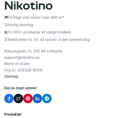
🚚
Fri fragt ved ordrer over 990 kr*
🚀
Hurtig levering
🏪
12 000+ produkter at vælge imellem
⏰
Bestil inden kl. 14, så sender vi den samme dag
Kolsyregatan 21, 216 48 Limhamn
support@nikotino.eu
World of eCom
Org.nr: 559326-8559
Sitemap
Del os med venner
Produkter