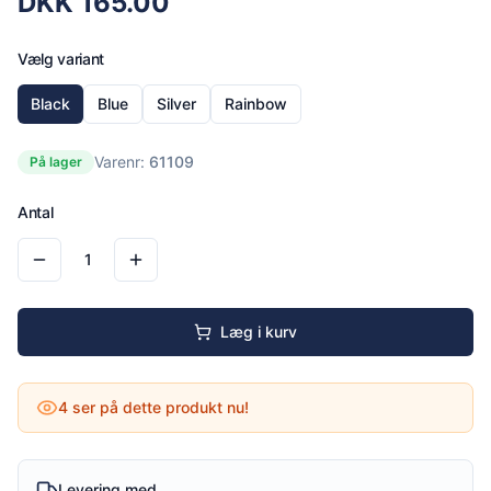
DKK
165.00
Vælg variant
Black
Blue
Silver
Rainbow
Varenr:
61109
På lager
Antal
1
Læg i kurv
4
ser på dette produkt nu!
Levering med