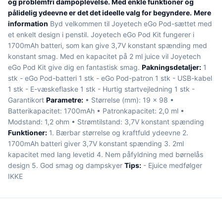
og problemfri dampoplevelse. Med enkle funktioner og
pålidelig ydeevne er det det ideelle valg for begyndere.
Mere
information
Byd velkommen til Joyetech eGo Pod-sættet med
et enkelt design i penstil. Joyetech eGo Pod Kit fungerer i
1700mAh batteri, som kan give 3,7V konstant spænding med
konstant smag. Med en kapacitet på 2 ml juice vil Joyetech
eGo Pod Kit give dig en fantastisk smag.
Pakningsdetaljer:
1
stk - eGo Pod-batteri 1 stk - eGo Pod-patron 1 stk - USB-kabel
1 stk - E-væskeflaske 1 stk - Hurtig startvejledning 1 stk -
Garantikort
Parametre:
• Størrelse (mm): 19 x 98 •
Batterikapacitet: 1700mAh • Patronkapacitet: 2,0 ml •
Modstand: 1,2 ohm • Strømtilstand: 3,7V konstant spænding
Funktioner:
1. Bærbar størrelse og kraftfuld ydeevne 2.
1700mAh batteri giver 3,7V konstant spænding 3. 2ml
kapacitet med lang levetid 4. Nem påfyldning med børnelås
design 5. God smag og dampskyer
Tips:
- Ejuice medfølger
IKKE