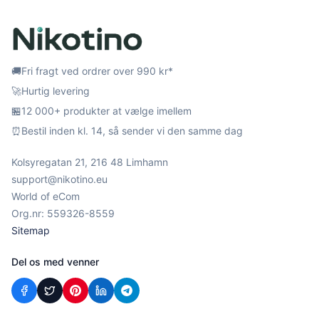
🚚
Fri fragt ved ordrer over 990 kr*
🚀
Hurtig levering
🏪
12 000+ produkter at vælge imellem
⏰
Bestil inden kl. 14, så sender vi den samme dag
Kolsyregatan 21, 216 48 Limhamn
support@nikotino.eu
World of eCom
Org.nr: 559326-8559
Sitemap
Del os med venner