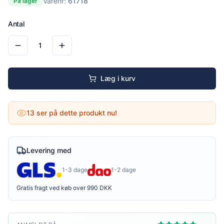
Varenr:
61718
På lager
Antal
1
Læg i kurv
13
ser på dette produkt nu!
Levering med
1-3 dage
1-2 dage
Gratis fragt ved køb over 990 DKK