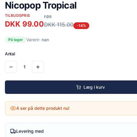
Nicopop Tropical
TILBUDSPRIS
FØR
DKK
99.00
DKK
115.00
-
14
%
Varenr:
nan
På lager
Antal
1
Læg i kurv
4
ser på dette produkt nu!
Levering med