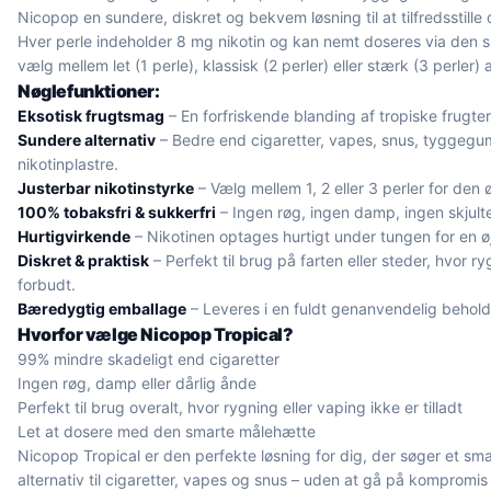
Nicopop en sundere, diskret og bekvem løsning til at tilfredsstille
Hver perle indeholder 8 mg nikotin og kan nemt doseres via den 
vælg mellem let (1 perle), klassisk (2 perler) eller stærk (3 perler) a
Nøglefunktioner:
Eksotisk frugtsmag
– En forfriskende blanding af tropiske frugter
Sundere alternativ
– Bedre end cigaretter, vapes, snus, tyggeg
nikotinplastre.
Justerbar nikotinstyrke
– Vælg mellem 1, 2 eller 3 perler for den 
100% tobaksfri & sukkerfri
– Ingen røg, ingen damp, ingen skjulte
Hurtigvirkende
– Nikotinen optages hurtigt under tungen for en øj
Diskret & praktisk
– Perfekt til brug på farten eller steder, hvor r
forbudt.
Bæredygtig emballage
– Leveres i en fuldt genanvendelig behold
Hvorfor vælge Nicopop Tropical?
99% mindre skadeligt end cigaretter
Ingen røg, damp eller dårlig ånde
Perfekt til brug overalt, hvor rygning eller vaping ikke er tilladt
Let at dosere med den smarte målehætte
Nicopop Tropical er den perfekte løsning for dig, der søger et sm
alternativ til cigaretter, vapes og snus – uden at gå på kompromi