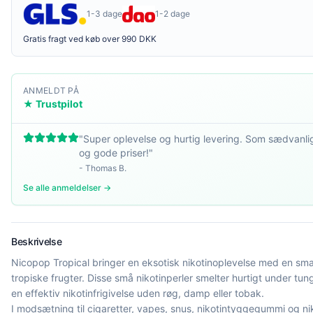
1-3 dage
1-2 dage
Gratis fragt ved køb over 990 DKK
ANMELDT PÅ
★ Trustpilot
"
Super oplevelse og hurtig levering. Som sædvanlig
og gode priser!
"
-
Thomas B.
Se alle anmeldelser →
Beskrivelse
Nicopop Tropical bringer en eksotisk nikotinoplevelse med en sma
tropiske frugter. Disse små nikotinperler smelter hurtigt under tung
en effektiv nikotinfrigivelse uden røg, damp eller tobak.
I modsætning til cigaretter, vapes, snus, nikotintyggegummi og nik