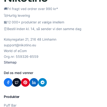
🚚
Fri fragt ved ordrer over 990 kr*
🚀
Hurtig levering
🏪
12 000+ produkter at vælge imellem
⏰
Bestil inden kl. 14, så sender vi den samme dag
Kolsyregatan 21, 216 48 Limhamn
support@nikotino.eu
World of eCom
Org.nr: 559326-8559
Sitemap
Del os med venner
Produkter
Puff Bar