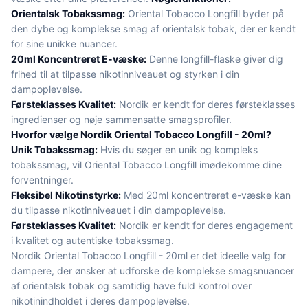
Orientalsk Tobakssmag:
Oriental Tobacco Longfill byder på
den dybe og komplekse smag af orientalsk tobak, der er kendt
for sine unikke nuancer.
20ml Koncentreret E-væske:
Denne longfill-flaske giver dig
frihed til at tilpasse nikotinniveauet og styrken i din
dampoplevelse.
Førsteklasses Kvalitet:
Nordik er kendt for deres førsteklasses
ingredienser og nøje sammensatte smagsprofiler.
Hvorfor vælge Nordik Oriental Tobacco Longfill - 20ml?
Unik Tobakssmag:
Hvis du søger en unik og kompleks
tobakssmag, vil Oriental Tobacco Longfill imødekomme dine
forventninger.
Fleksibel Nikotinstyrke:
Med 20ml koncentreret e-væske kan
du tilpasse nikotinniveauet i din dampoplevelse.
Førsteklasses Kvalitet:
Nordik er kendt for deres engagement
i kvalitet og autentiske tobakssmag.
Nordik Oriental Tobacco Longfill - 20ml er det ideelle valg for
dampere, der ønsker at udforske de komplekse smagsnuancer
af orientalsk tobak og samtidig have fuld kontrol over
nikotinindholdet i deres dampoplevelse.