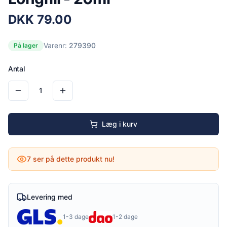
DKK
79.00
Varenr:
279390
På lager
Antal
1
Læg i kurv
7
ser på dette produkt nu!
Levering med
1-3 dage
1-2 dage