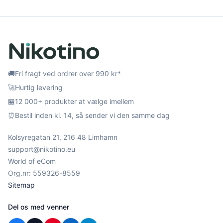
🚚
Fri fragt ved ordrer over 990 kr*
🚀
Hurtig levering
🏪
12 000+ produkter at vælge imellem
⏰
Bestil inden kl. 14, så sender vi den samme dag
Kolsyregatan 21, 216 48 Limhamn
support@nikotino.eu
World of eCom
Org.nr: 559326-8559
Sitemap
Del os med venner