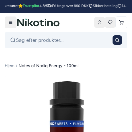
es returret
Trustpilot
4.8/5
Fri fragt over 990 DKK
Sikker betaling
14 dag
Hjem
Notes of Norliq Energy - 100ml