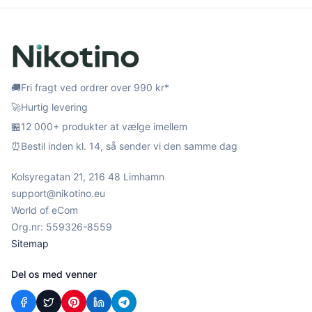
🚚
Fri fragt ved ordrer over 990 kr*
🚀
Hurtig levering
🏪
12 000+ produkter at vælge imellem
⏰
Bestil inden kl. 14, så sender vi den samme dag
Kolsyregatan 21, 216 48 Limhamn
support@nikotino.eu
World of eCom
Org.nr: 559326-8559
Sitemap
Del os med venner