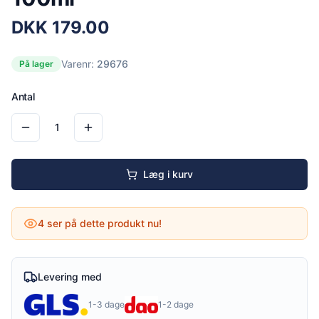
DKK
179.00
Varenr:
29676
På lager
Antal
1
Læg i kurv
4
ser på dette produkt nu!
Levering med
1-3 dage
1-2 dage