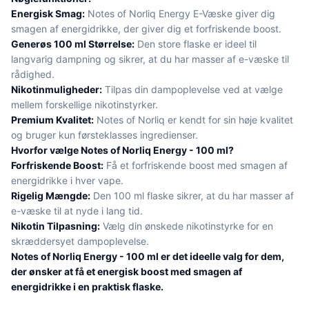
Energisk Smag:
Notes of Norliq Energy E-Væske giver dig
smagen af energidrikke, der giver dig et forfriskende boost.
Generøs 100 ml Størrelse:
Den store flaske er ideel til
langvarig dampning og sikrer, at du har masser af e-væske til
rådighed.
Nikotinmuligheder:
Tilpas din dampoplevelse ved at vælge
mellem forskellige nikotinstyrker.
Premium Kvalitet:
Notes of Norliq er kendt for sin høje kvalitet
og bruger kun førsteklasses ingredienser.
Hvorfor vælge Notes of Norliq Energy - 100 ml?
Forfriskende Boost:
Få et forfriskende boost med smagen af
energidrikke i hver vape.
Rigelig Mængde:
Den 100 ml flaske sikrer, at du har masser af
e-væske til at nyde i lang tid.
Nikotin Tilpasning:
Vælg din ønskede nikotinstyrke for en
skræddersyet dampoplevelse.
Notes of Norliq Energy - 100 ml er det ideelle valg for dem,
der ønsker at få et energisk boost med smagen af
energidrikke i en praktisk flaske.