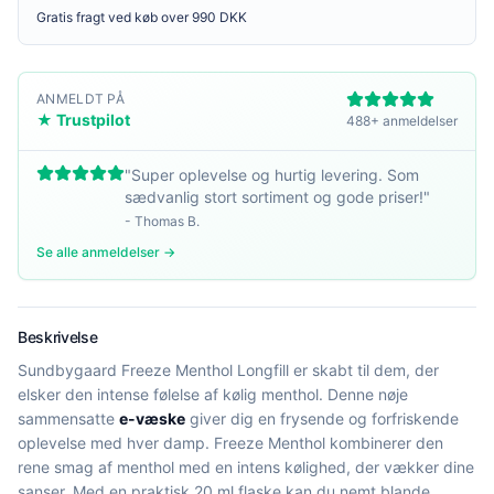
Gratis fragt ved køb over 990 DKK
ANMELDT PÅ
★ Trustpilot
488+ anmeldelser
"
Super oplevelse og hurtig levering. Som
sædvanlig stort sortiment og gode priser!
"
-
Thomas B.
Se alle anmeldelser →
Beskrivelse
Sundbygaard Freeze Menthol Longfill er skabt til dem, der
elsker den intense følelse af kølig menthol. Denne nøje
sammensatte
e-væske
giver dig en frysende og forfriskende
oplevelse med hver damp. Freeze Menthol kombinerer den
rene smag af menthol med en intens kølighed, der vækker dine
sanser. Med en praktisk 20 ml flaske kan du nemt blande