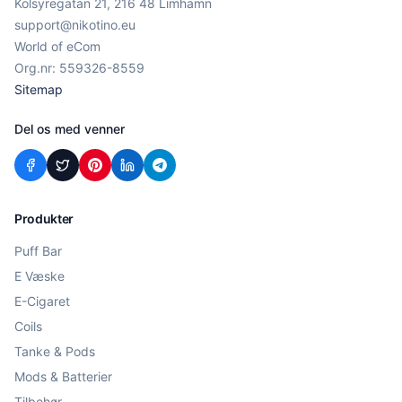
Kolsyregatan 21, 216 48 Limhamn
support@nikotino.eu
World of eCom
Org.nr: 559326-8559
Sitemap
Del os med venner
Produkter
Puff Bar
E Væske
E-Cigaret
Coils
Tanke & Pods
Mods & Batterier
Tilbehør