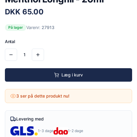
DKK
65.00
Varenr:
27913
På lager
Antal
1
Læg i kurv
3
ser på dette produkt nu!
Levering med
1-3 dage
1-2 dage