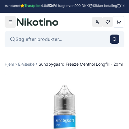
ges returret
Trustpilot
4.8/5
Fri fragt over 990 DKK
Sikker betaling
14 da
Hjem
E-Væske
Sundbygaard Freeze Menthol Longfill - 20ml