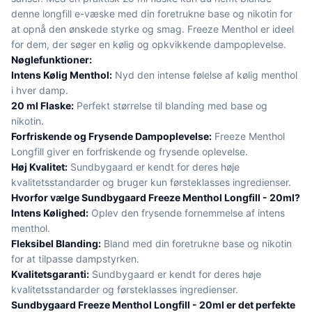
denne longfill e-væske med din foretrukne base og nikotin for
at opnå den ønskede styrke og smag. Freeze Menthol er ideel
for dem, der søger en kølig og opkvikkende dampoplevelse.
Nøglefunktioner:
Intens Kølig Menthol:
Nyd den intense følelse af kølig menthol
i hver damp.
20 ml Flaske:
Perfekt størrelse til blanding med base og
nikotin.
Forfriskende og Frysende Dampoplevelse:
Freeze Menthol
Longfill giver en forfriskende og frysende oplevelse.
Høj Kvalitet:
Sundbygaard er kendt for deres høje
kvalitetsstandarder og bruger kun førsteklasses ingredienser.
Hvorfor vælge Sundbygaard Freeze Menthol Longfill - 20ml?
Intens Kølighed:
Oplev den frysende fornemmelse af intens
menthol.
Fleksibel Blanding:
Bland med din foretrukne base og nikotin
for at tilpasse dampstyrken.
Kvalitetsgaranti:
Sundbygaard er kendt for deres høje
kvalitetsstandarder og førsteklasses ingredienser.
Sundbygaard Freeze Menthol Longfill - 20ml er det perfekte