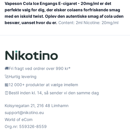
Vapeson Cola Ice Engangs E-cigaret - 20mg/ml er det
perfekte valg for dig, der elsker colaens forfriskende smag
med en iskold twist. Oplev den autentiske smag af cola uden
besvær, uanset hvor du er.
Content: 2ml Nicotine: 20mg/ml
🚚
Fri fragt ved ordrer over 990 kr*
🚀
Hurtig levering
🏪
12 000+ produkter at vælge imellem
⏰
Bestil inden kl. 14, så sender vi den samme dag
Kolsyregatan 21, 216 48 Limhamn
support@nikotino.eu
World of eCom
Org.nr: 559326-8559