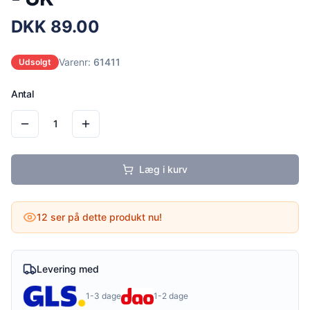
DKK
89.00
Varenr:
61411
Udsolgt
Antal
1
Læg i kurv
12
ser på dette produkt nu!
Levering med
1-3 dage
1-2 dage