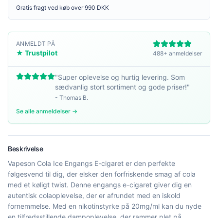
Gratis fragt ved køb over 990 DKK
ANMELDT PÅ
★ Trustpilot
488+ anmeldelser
"
Super oplevelse og hurtig levering. Som
sædvanlig stort sortiment og gode priser!
"
-
Thomas B.
Se alle anmeldelser →
Beskrivelse
Vapeson Cola Ice Engangs E-cigaret er den perfekte
følgesvend til dig, der elsker den forfriskende smag af cola
med et køligt twist. Denne engangs e-cigaret giver dig en
autentisk colaoplevelse, der er afrundet med en iskold
fornemmelse. Med en nikotinstyrke på 20mg/ml kan du nyde
en tilfredsstillende dampoplevelse, der rammer plet på