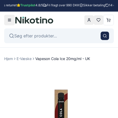
es returret
Trustpilot
4.8/5
Fri fragt over 990 DKK
Sikker betaling
14 dage
Hjem
E-Væske
Vapeson Cola Ice 20mg/ml - UK