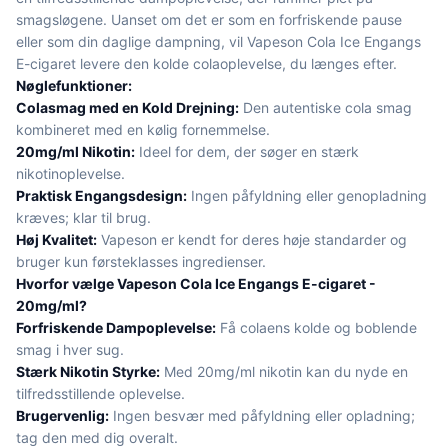
smagsløgene. Uanset om det er som en forfriskende pause
eller som din daglige dampning, vil Vapeson Cola Ice Engangs
E-cigaret levere den kolde colaoplevelse, du længes efter.
Nøglefunktioner:
Colasmag med en Kold Drejning:
Den autentiske cola smag
kombineret med en kølig fornemmelse.
20mg/ml Nikotin:
Ideel for dem, der søger en stærk
nikotinoplevelse.
Praktisk Engangsdesign:
Ingen påfyldning eller genopladning
kræves; klar til brug.
Høj Kvalitet:
Vapeson er kendt for deres høje standarder og
bruger kun førsteklasses ingredienser.
Hvorfor vælge Vapeson Cola Ice Engangs E-cigaret -
20mg/ml?
Forfriskende Dampoplevelse:
Få colaens kolde og boblende
smag i hver sug.
Stærk Nikotin Styrke:
Med 20mg/ml nikotin kan du nyde en
tilfredsstillende oplevelse.
Brugervenlig:
Ingen besvær med påfyldning eller opladning;
tag den med dig overalt.