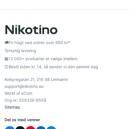
🚚
Fri fragt ved ordrer over 990 kr*
🚀
Hurtig levering
🏪
12 000+ produkter at vælge imellem
⏰
Bestil inden kl. 14, så sender vi den samme dag
Kolsyregatan 21, 216 48 Limhamn
support@nikotino.eu
World of eCom
Org.nr: 559326-8559
Sitemap
Del os med venner