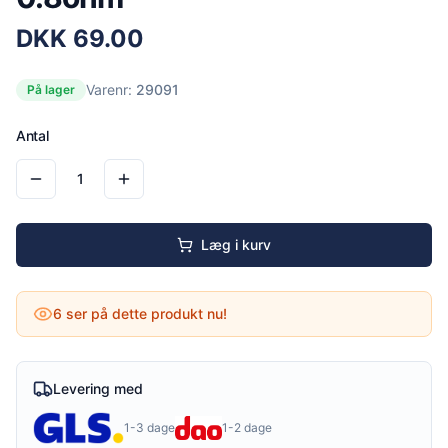
DKK
69.00
Varenr:
29091
På lager
Antal
1
Læg i kurv
6
ser på dette produkt nu!
Levering med
1-3 dage
1-2 dage