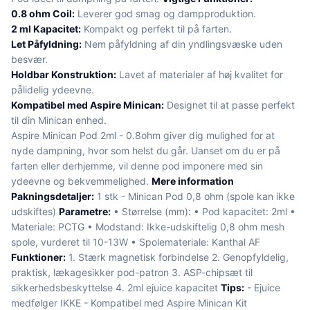
0.8 ohm Coil:
Leverer god smag og dampproduktion.
2 ml Kapacitet:
Kompakt og perfekt til på farten.
Let Påfyldning:
Nem påfyldning af din yndlingsvæske uden
besvær.
Holdbar Konstruktion:
Lavet af materialer af høj kvalitet for
pålidelig ydeevne.
Kompatibel med Aspire Minican:
Designet til at passe perfekt
til din Minican enhed.
Aspire Minican Pod 2ml - 0.8ohm giver dig mulighed for at
nyde dampning, hvor som helst du går. Uanset om du er på
farten eller derhjemme, vil denne pod imponere med sin
ydeevne og bekvemmelighed.
Mere information
Pakningsdetaljer:
1 stk - Minican Pod 0,8 ohm (spole kan ikke
udskiftes)
Parametre:
• Størrelse (mm): • Pod kapacitet: 2ml •
Materiale: PCTG • Modstand: Ikke-udskiftelig 0,8 ohm mesh
spole, vurderet til 10-13W • Spolemateriale: Kanthal AF
Funktioner:
1. Stærk magnetisk forbindelse 2. Genopfyldelig,
praktisk, lækagesikker pod-patron 3. ASP-chipsæt til
sikkerhedsbeskyttelse 4. 2ml ejuice kapacitet
Tips:
- Ejuice
medfølger IKKE - Kompatibel med Aspire Minican Kit