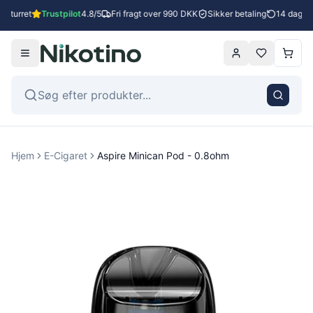
returret
Trustpilot
4.8/5
Fri fragt over 990 DKK
Sikker betaling
14 dages r
Hjem
E-Cigaret
Aspire Minican Pod - 0.8ohm