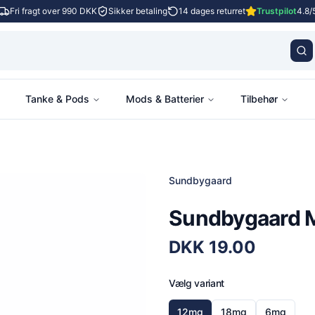
Fri fragt over 990 DKK
Sikker betaling
14 dages returret
Trustpilot
4.8/
Tanke & Pods
Mods & Batterier
Tilbehør
Sundbygaard
Sundbygaard 
DKK
19.00
Vælg variant
12mg
18mg
6mg