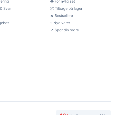
vering
👁️ For nylig set
& Svar
📦 Tilbage på lager
🔥 Bestsellere
gelser
⚡ Nye varer
📍 Spor din ordre