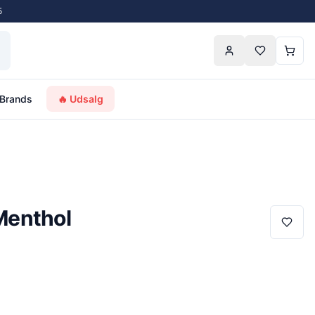
5
Brands
🔥 Udsalg
Menthol