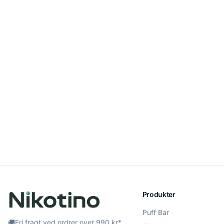
Produkter
Puff Bar
🚚
Fri fragt ved ordrer over 990 kr*