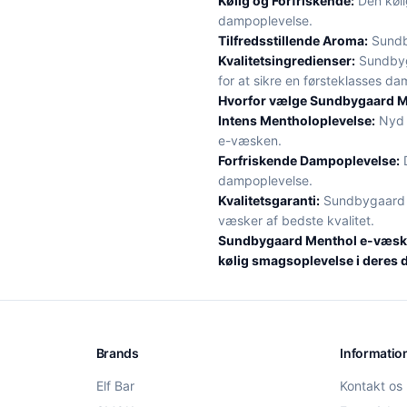
Kølig og Forfriskende:
Den køli
dampoplevelse.
Tilfredsstillende Aroma:
Sundby
Kvalitetsingredienser:
Sundbyga
for at sikre en førsteklasses d
Hvorfor vælge Sundbygaard 
Intens Mentholoplevelse:
Nyd 
e-væsken.
Forfriskende Dampoplevelse:
D
dampoplevelse.
Kvalitetsgaranti:
Sundbygaard er
væsker af bedste kvalitet.
Sundbygaard Menthol e-væske e
kølig smagsoplevelse i deres
Brands
Informatio
Elf Bar
Kontakt os