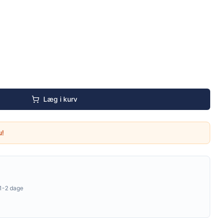
Læg i kurv
u!
1-2 dage