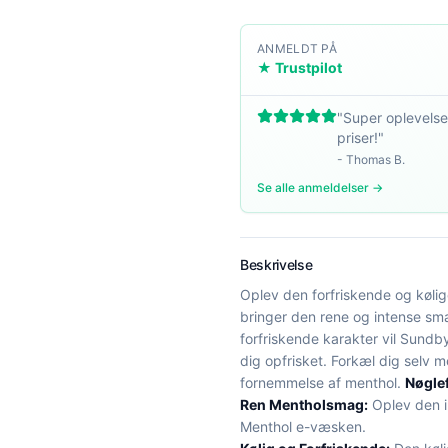
ANMELDT PÅ
★ Trustpilot
"
Super oplevelse
priser!
"
-
Thomas B.
Se alle anmeldelser →
Beskrivelse
Oplev den forfriskende og kø
bringer den rene og intense sma
forfriskende karakter vil Sundb
dig opfrisket. Forkæl dig selv
fornemmelse af menthol.
Nøgle
Ren Mentholsmag:
Oplev den i
Menthol e-væsken.