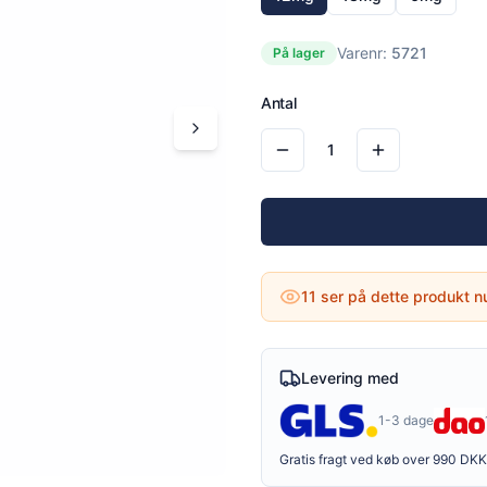
Varenr:
5721
På lager
Antal
1
11
ser på dette produkt n
Levering med
1-3 dage
Gratis fragt ved køb over 990 DKK