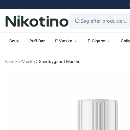
Snus
Puff Bar
E-Væske
E-Cigaret
Coils
Hjem
E-Væske
Sundbygaard Menthol