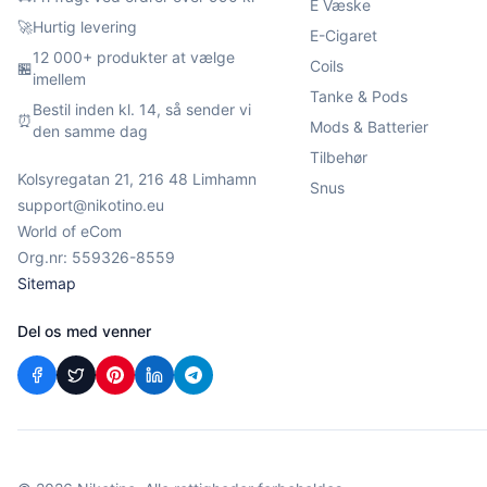
E Væske
🚀
Hurtig levering
E-Cigaret
12 000+ produkter at vælge
Coils
🏪
imellem
Tanke & Pods
Bestil inden kl. 14, så sender vi
⏰
Mods & Batterier
den samme dag
Tilbehør
Kolsyregatan 21, 216 48 Limhamn
Snus
support@nikotino.eu
World of eCom
Org.nr: 559326-8559
Sitemap
Del os med venner