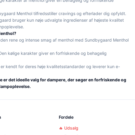
ge karakter af menthol giver en behagelig og forfriskende
gaard Menthol tilfredsstiller cravings og efterlader dig opfyldt.
ard bruger kun nøje udvalgte ingredienser af højeste kvalitet
ampoplevelse.
Menthol?
den rene og intense smag af menthol med Sundbygaard Menthol
en kølige karakter giver en forfriskende og behagelig
 kendt for deres høje kvalitetsstandarder og leverer kun e-
r det ideelle valg for dampere, der søger en forfriskende og
 dampoplevelse.
n
Fordele
🔥 Udsalg