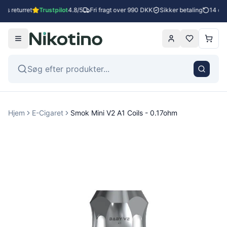
es returret
Trustpilot
4.8/5
Fri fragt over 990 DKK
Sikker betaling
14 dage
Hjem
E-Cigaret
Smok Mini V2 A1 Coils - 0.17ohm