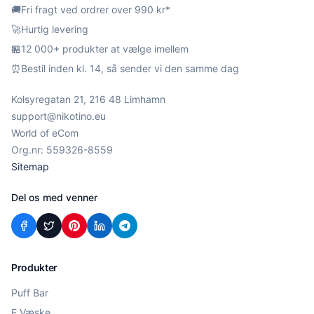
🚚
Fri fragt ved ordrer over 990 kr*
🚀
Hurtig levering
🏪
12 000+ produkter at vælge imellem
⏰
Bestil inden kl. 14, så sender vi den samme dag
Kolsyregatan 21, 216 48 Limhamn
support@nikotino.eu
World of eCom
Org.nr: 559326-8559
Sitemap
Del os med venner
Produkter
Puff Bar
E Væske