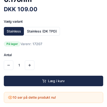
DKK
109.00
Vælg variant
Stainless
Stainless (DK TPD)
Varenr:
17207
På lager
Antal
1
Læg i kurv
10
ser på dette produkt nu!