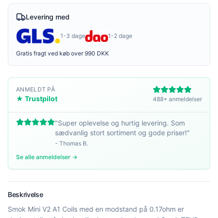
Levering med
1-3 dage
1-2 dage
Gratis fragt ved køb over 990 DKK
ANMELDT PÅ
★ Trustpilot
488+ anmeldelser
"
Super oplevelse og hurtig levering. Som
sædvanlig stort sortiment og gode priser!
"
-
Thomas B.
Se alle anmeldelser →
Beskrivelse
Smok Mini V2 A1 Coils med en modstand på 0.17ohm er