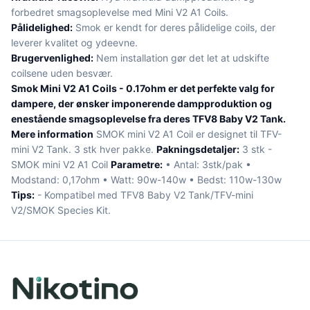
forbedret smagsoplevelse med Mini V2 A1 Coils.
Pålidelighed:
Smok er kendt for deres pålidelige coils, der
leverer kvalitet og ydeevne.
Brugervenlighed:
Nem installation gør det let at udskifte
coilsene uden besvær.
Smok Mini V2 A1 Coils - 0.17ohm er det perfekte valg for
dampere, der ønsker imponerende dampproduktion og
enestående smagsoplevelse fra deres TFV8 Baby V2 Tank.
Mere information
SMOK mini V2 A1 Coil er designet til TFV-
mini V2 Tank. 3 stk hver pakke.
Pakningsdetaljer:
3 stk -
SMOK mini V2 A1 Coil
Parametre:
• Antal: 3stk/pak •
Modstand: 0,17ohm • Watt: 90w-140w • Bedst: 110w-130w
Tips:
- Kompatibel med TFV8 Baby V2 Tank/TFV-mini
V2/SMOK Species Kit.