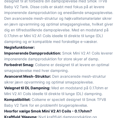
designet til at forbedre din dampoplevelse med Smok TFV8
Baby V2 Tank. Disse coils er skabt med fokus på at levere
imponerende dampproduktion og enestående smagsoplevelse.
Den avancerede mesh-struktur og højkvalitetsmaterialer sikrer
en jævn opvarmning og optimal smagsgengivelse, hvilket giver
dig en tilfredsstillende dampoplevelse. Med en modstand på
0.17ohm er Mini V2 A1 Coils ideelle til direkte til lunge (DL)
dampning og er kompatible med forskellige e-væsker.
Nøglefunktioner:
Imponerende Dampproduktion:
Smok Mini V2 A1 Coils leverer
imponerende dampproduktion for store skyer af damp.
Forbedret Smag:
Coilsene er designet til at levere en optimal
smagsoplevelse med hver dampning.
Avanceret Mesh-Struktur:
Den avancerede mesh-struktur
sikrer jævn opvarmning og optimal smagsoplevelse.
Velegnet til DL Dampning:
Med en modstand på 0.17ohm er
Mini V2 A1 Coils ideelle til direkte til lunge (DL) dampning.
Kompatibilitet:
Coilsene er specielt designet til Smok TFV8
Baby V2 Tank for en problemfri brugeroplevelse.
Hvorfor vælge Smok Mini V2 A1 Coils - 0.17ohm?
Kraftfuld Ydeevne:
Nyd kraftfuld dampproduktion og