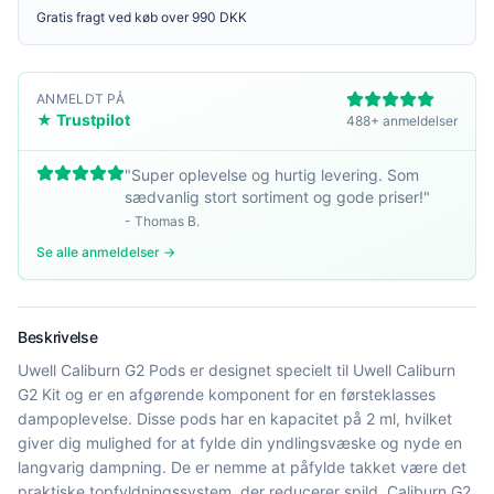
Gratis fragt ved køb over 990 DKK
ANMELDT PÅ
★ Trustpilot
488+ anmeldelser
"
Super oplevelse og hurtig levering. Som
sædvanlig stort sortiment og gode priser!
"
-
Thomas B.
Se alle anmeldelser →
Beskrivelse
Uwell Caliburn G2 Pods er designet specielt til Uwell Caliburn
G2 Kit og er en afgørende komponent for en førsteklasses
dampoplevelse. Disse pods har en kapacitet på 2 ml, hvilket
giver dig mulighed for at fylde din yndlingsvæske og nyde en
langvarig dampning. De er nemme at påfylde takket være det
praktiske topfyldningssystem, der reducerer spild. Caliburn G2