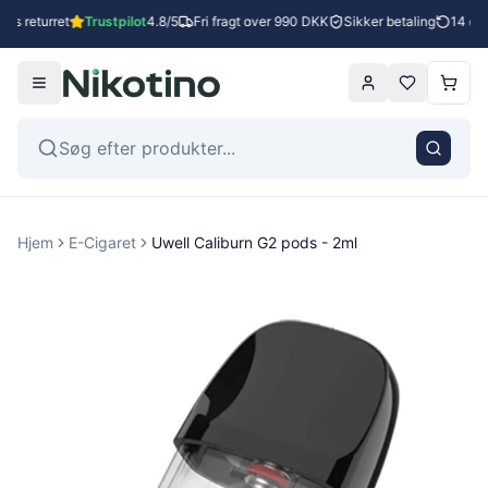
es returret
Trustpilot
4.8/5
Fri fragt over 990 DKK
Sikker betaling
14 dage
Hjem
E-Cigaret
Uwell Caliburn G2 pods - 2ml