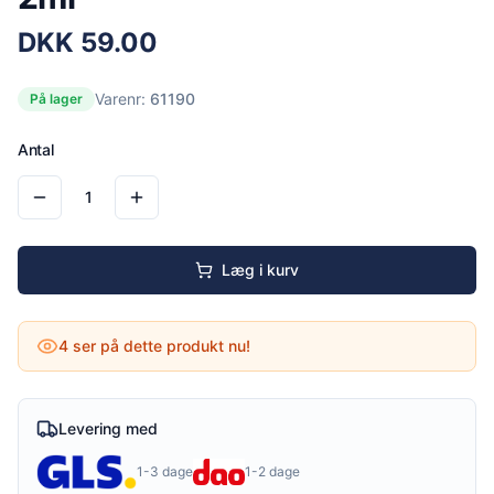
DKK
59.00
Varenr:
61190
På lager
Antal
1
Læg i kurv
4
ser på dette produkt nu!
Levering med
1-3 dage
1-2 dage