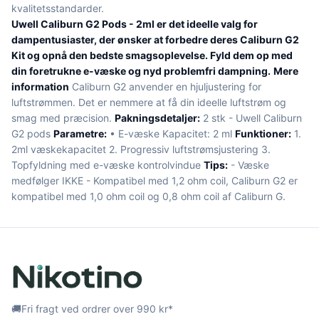
kvalitetsstandarder.
Uwell Caliburn G2 Pods - 2ml er det ideelle valg for
dampentusiaster, der ønsker at forbedre deres Caliburn G2
Kit og opnå den bedste smagsoplevelse. Fyld dem op med
din foretrukne e-væske og nyd problemfri dampning.
Mere
information
Caliburn G2 anvender en hjuljustering for
luftstrømmen. Det er nemmere at få din ideelle luftstrøm og
smag med præcision.
Pakningsdetaljer:
2 stk - Uwell Caliburn
G2 pods
Parametre:
• E-væske Kapacitet: 2 ml
Funktioner:
1.
2ml væskekapacitet 2. Progressiv luftstrømsjustering 3.
Topfyldning med e-væske kontrolvindue
Tips:
- Væske
medfølger IKKE - Kompatibel med 1,2 ohm coil, Caliburn G2 er
kompatibel med 1,0 ohm coil og 0,8 ohm coil af Caliburn G.
🚚
Fri fragt ved ordrer over 990 kr*