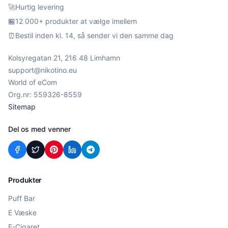
🚀
Hurtig levering
🏪
12 000+ produkter at vælge imellem
⏰
Bestil inden kl. 14, så sender vi den samme dag
Kolsyregatan 21, 216 48 Limhamn
support@nikotino.eu
World of eCom
Org.nr: 559326-8559
Sitemap
Del os med venner
Produkter
Puff Bar
E Væske
E-Cigaret