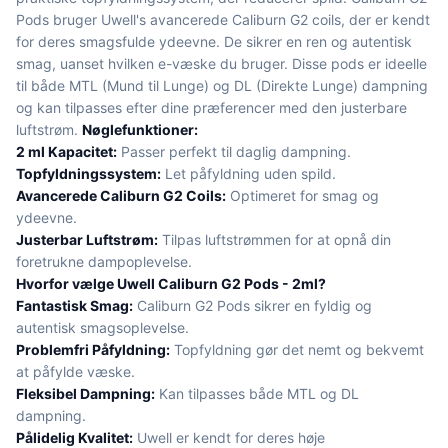
Pods bruger Uwell's avancerede Caliburn G2 coils, der er kendt
for deres smagsfulde ydeevne. De sikrer en ren og autentisk
smag, uanset hvilken e-væske du bruger. Disse pods er ideelle
til både MTL (Mund til Lunge) og DL (Direkte Lunge) dampning
og kan tilpasses efter dine præferencer med den justerbare
luftstrøm.
Nøglefunktioner:
2 ml Kapacitet:
Passer perfekt til daglig dampning.
Topfyldningssystem:
Let påfyldning uden spild.
Avancerede Caliburn G2 Coils:
Optimeret for smag og
ydeevne.
Justerbar Luftstrøm:
Tilpas luftstrømmen for at opnå din
foretrukne dampoplevelse.
Hvorfor vælge Uwell Caliburn G2 Pods - 2ml?
Fantastisk Smag:
Caliburn G2 Pods sikrer en fyldig og
autentisk smagsoplevelse.
Problemfri Påfyldning:
Topfyldning gør det nemt og bekvemt
at påfylde væske.
Fleksibel Dampning:
Kan tilpasses både MTL og DL
dampning.
Pålidelig Kvalitet:
Uwell er kendt for deres høje