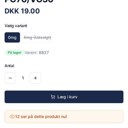
DKK
19.00
Vælg variant
0mg
6mg
(Udsolgt)
Varenr:
8827
På lager
Antal
1
Læg i kurv
12
ser på dette produkt nu!