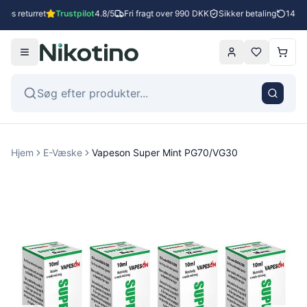
es returret
Trustpilot
4.8/5
Fri fragt over 990 DKK
Sikker betaling
14 dag
Hjem
E-Væske
Vapeson Super Mint PG70/VG30