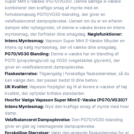
Super Mint E-Væske (PG70/VG30). Denne særlige e-væske
kombinerer den kraftige smag af mynte med en
forholdsmæssig PG70/VG30-blanding, der giver en
velafbalanceret dampoplevelse. Uanset om du er en erfaren
damper eller nybegynder, vil denne e-væske levere en intens
myntesmag, der forfrisker dine smagsløg.
Nøglefunktioner:
Intens Myntesmag:
Vapeson Super Mint E-Væske tilbyder en
intens og kølig myntesmag, der vil vække dine smagsløg.
PG70/VG30 Blanding:
Denne e-væske har en blanding af
PG70 (propylenglycol) og VG30 (vegetabilsk glycerin), der
giver en velafbalanceret dampoplevelse.
Flaskestørrelse:
Tilgængelig i forskellige flaskestørrelser, så du
kan vælge den, der passer bedst til dine behov.
UK Kvalitet:
Vapeson forpligter sig til at levere e-væsker af høj
kvalitet, der opfylder britiske standarder.
Hvorfor Vælge Vapeson Super Mint E-Væske (PG70/VG30)?
Intens Myntesmag:
Nyd den kraftige smag af mynte med hver
damp.
Velafbalanceret Dampoplevelse:
Den PG70/VG30-blanding
giver en glat og velsmagende dampoplevelse.
Forskellige Størrelser:
Vælg den ønskede flaskestørrelse for at