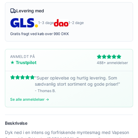
Levering med
1-3 dage
1-2 dage
Gratis fragt ved køb over 990 DKK
ANMELDT PÅ
★ Trustpilot
488+ anmeldelser
"
Super oplevelse og hurtig levering. Som
sædvanlig stort sortiment og gode priser!
"
-
Thomas B.
Se alle anmeldelser →
Beskrivelse
Dyk ned i en intens og forfriskende myntesmag med Vapeson