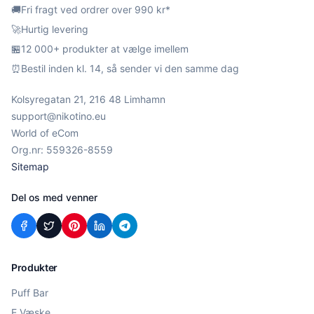
🚚
Fri fragt ved ordrer over 990 kr*
🚀
Hurtig levering
🏪
12 000+ produkter at vælge imellem
⏰
Bestil inden kl. 14, så sender vi den samme dag
Kolsyregatan 21, 216 48 Limhamn
support@nikotino.eu
World of eCom
Org.nr: 559326-8559
Sitemap
Del os med venner
Produkter
Puff Bar
E Væske