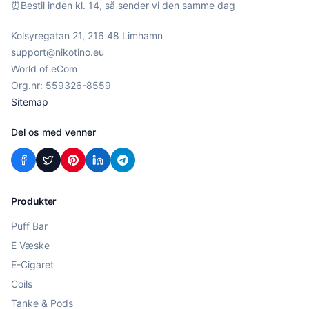
⏰
Bestil inden kl. 14, så sender vi den samme dag
Kolsyregatan 21, 216 48 Limhamn
support@nikotino.eu
World of eCom
Org.nr: 559326-8559
Sitemap
Del os med venner
Produkter
Puff Bar
E Væske
E-Cigaret
Coils
Tanke & Pods