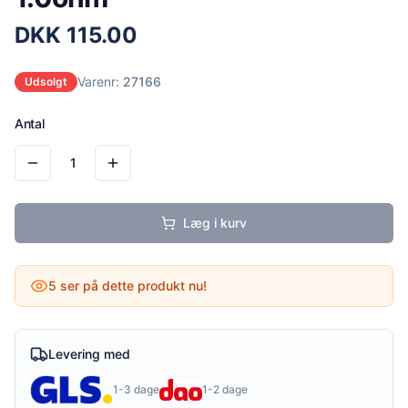
DKK
115.00
Varenr:
27166
Udsolgt
Antal
1
Læg i kurv
5
ser på dette produkt nu!
Levering med
1-3 dage
1-2 dage