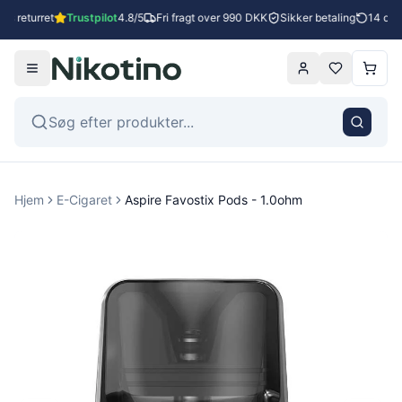
s returret
Trustpilot
4.8/5
Fri fragt over 990 DKK
Sikker betaling
14 dage
Hjem
E-Cigaret
Aspire Favostix Pods - 1.0ohm