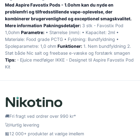
Med Aspire Favostix Pods - 1.0ohm kan du nyde en
problemfri og tilfredsstillende vape-oplevelse, der
kombinerer brugervenlighed og exceptionel smagskvalitet.
Mere information
Pakningsdetaljer:
3 stk - Favostix Pod
1,0ohm
Parametre:
• Størrelse (mm): • Kapacitet: 2ml •
Materiale: Food grade PCTG • Fyldning: Bundfyldning •
Spoleparametre: 1,0 ohm
Funktioner:
1. Nem bundfyldning 2.
Støt både Nic salt og freebase e-væske og forstærk smagen
Tips:
- Ejuice medfølger IKKE - Designet til Aspire Favostix Pod
Kit
🚚
Fri fragt ved ordrer over 990 kr*
🚀
Hurtig levering
🏪
12 000+ produkter at vælge imellem