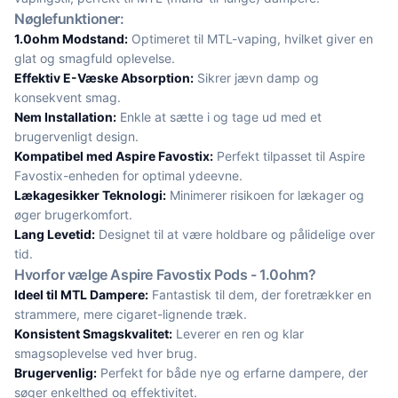
Nøglefunktioner:
1.0ohm Modstand:
Optimeret til MTL-vaping, hvilket giver en
glat og smagfuld oplevelse.
Effektiv E-Væske Absorption:
Sikrer jævn damp og
konsekvent smag.
Nem Installation:
Enkle at sætte i og tage ud med et
brugervenligt design.
Kompatibel med Aspire Favostix:
Perfekt tilpasset til Aspire
Favostix-enheden for optimal ydeevne.
Lækagesikker Teknologi:
Minimerer risikoen for lækager og
øger brugerkomfort.
Lang Levetid:
Designet til at være holdbare og pålidelige over
tid.
Hvorfor vælge Aspire Favostix Pods - 1.0ohm?
Ideel til MTL Dampere:
Fantastisk til dem, der foretrækker en
strammere, mere cigaret-lignende træk.
Konsistent Smagskvalitet:
Leverer en ren og klar
smagsoplevelse ved hver brug.
Brugervenlig:
Perfekt for både nye og erfarne dampere, der
søger enkelthed og effektivitet.