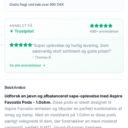
Gratis fragt ved køb over 990 DKK
ANMELDT PÅ
★ Trustpilot
488+ anmeldelser
"
Super oplevelse og hurtig levering. Som
sædvanlig stort sortiment og gode priser!
"
-
Thomas B.
Se alle anmeldelser →
Beskrivelse
Udforsk en jævn og afbalanceret vape-oplevelse med Aspire
Favostix Pods - 1.0ohm.
Disse pods er ideelt designet til
Aspire Favostix-enheden og tilbyder en perfekt kombination af
smag og damp. Med en modstand på 1.0ohm er disse pods
særligt velegnede til dem, der foretrækker en mere moderat
vapingstil, perfekt til MTL (mund-til-lunge) dampere.